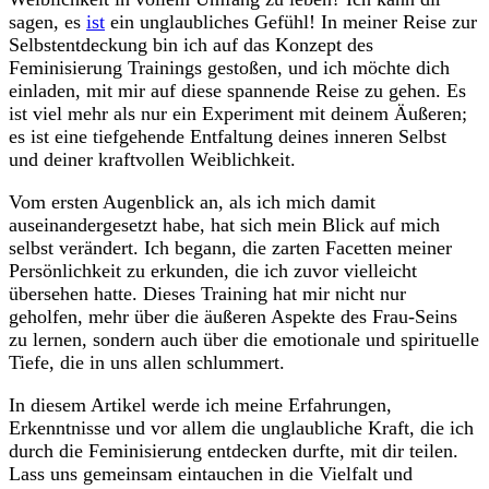
sagen, es
ist
ein unglaubliches Gefühl! In meiner Reise zur
Selbstentdeckung bin⁢ ich​ auf‍ das Konzept‌ des⁤
Feminisierung Trainings gestoßen, und ‌ich möchte⁣ dich
einladen, mit⁢ mir auf diese spannende Reise zu ‍gehen. Es
ist viel ‍mehr als nur ein ​Experiment mit deinem Äußeren;
es ‍ist ⁤eine tiefgehende Entfaltung deines inneren Selbst​
und deiner kraftvollen Weiblichkeit.
Vom ersten‍ Augenblick an, als‌ ich‌ mich ‍damit
auseinandergesetzt habe, hat ​sich mein Blick‌ auf mich
selbst verändert. Ich begann,⁢ die​ zarten Facetten ​meiner
Persönlichkeit ⁢zu‍ erkunden,⁣ die ich zuvor vielleicht
übersehen hatte. Dieses​ Training hat‌ mir nicht‍ nur ​
geholfen, mehr ‍über ⁣die⁣ äußeren ‍Aspekte des Frau-Seins⁢
zu lernen, sondern auch über die emotionale und spirituelle
Tiefe, die in uns allen schlummert.
In diesem Artikel ‍werde ich meine Erfahrungen,
Erkenntnisse und‍ vor allem die unglaubliche‍ Kraft, die ich
durch die Feminisierung entdecken durfte, mit dir teilen.
Lass uns gemeinsam⁣ eintauchen in die Vielfalt⁢ und