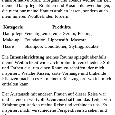
transformative Kraft.‌ Morgens ⁣und ⁣abends widme ich ⁢Zeit
meinen Hautpflege-Routinen und Kosmetikanwendungen,
die nicht nur meine ‌Haut erstrahlen lassen,‌ sondern auch
mein inneres Wohlbefinden fördern.
Kategorie
Produkte
Hautpflege
Feuchtigkeitscreme, Serum, Peeling
Make-up
Foundation, Lippenstift, Mascara
Haare
Shampoo,⁤ Conditioner,⁤ Stylingprodukte
Die
Inneneinrichtung
meines ‍Raums spiegelt ebenfalls
meine Weiblichkeit wider. Ich probierte ‌verschiedene ‌Stile
‍und⁢ Farben aus,‍ um einen Raum⁤ zu schaffen, ⁣der mich
inspiriert. Weiche Kissen, zarte Vorhänge und blühende
Pflanzen machen ⁣es zu meinem ⁢Rückzugsort,⁤ wo ich mich
entfalten kann.
Der​ Austausch⁤ mit ⁢anderen Frauen auf dieser ⁢Reise ​war
und ist enorm wertvoll.
Gemeinschaft
und das Teilen von ​
Erfahrungen stärken meine Reise⁣ und verbinden uns. Es⁤
inspiriert mich,​ verschiedene Perspektiven zu ‌sehen und⁢