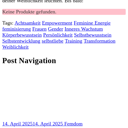
deiner Weiblichkeit leuchten. Bis bald!
Keine Produkte gefunden.
Tags:
Achtsamkeit
Empowerment
Feminine Energie
feminisierung
Frauen
Gender
Inneres Wachstum
Körperbewusstsein
Persönlichkeit
Selbstbewusstsein
Selbstentwicklung
selbstliebe
Training
Transformation
Weiblichkeit
Post Navigation
14. April 2025
14. April 2025
Femdom