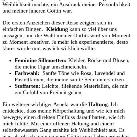
Weiblichkeit machte, ein​ Ausdruck meiner Persönlichkeit​
und‌ meiner inneren Göttin war.
Die ersten Anzeichen dieser Reise zeigten sich⁢ in
einfachen Dingen. ​
Kleidung
kann so viel über uns
aussagen, und die Wahl⁤ meiner Outfits wird von Moment⁢
zu Moment kreativer. Je ‌mehr ich⁢ experimentierte, desto ​
klarer ⁢wurde mir, was ich ‍wirklich wollte:
Feminine Silhouetten:
Kleider, Röcke und Blusen,
die meine​ Figur umschmeicheln.
Farbwahl:
‌ Sanfte Töne wie Rosa, Lavendel und
‍Pastellfarben, die meine ‌sanfte Seite unterstützen.
Stoffarten:
Leichte, fließende Materialien,⁣ die​ mir⁣
ein Gefühl von ⁤Freiheit geben.
Ein⁤ weiterer wichtiger Aspekt war die
Haltung
. Ich
entdeckte, dass meine Körperhaltung und wie ich mich
bewegte, ‍einen ‍direkten ⁣Einfluss ‌darauf hatten, wie​ ich
mich fühlte. Mit⁢ einer offenen Haltung und einem
selbstbewussten Gang strahlte ich Weiblichkeit aus.⁣ Es‍
war, ‌als ob ich meine innere Göttin zum Leben⁢ erweckte.