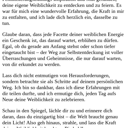
‌deine eigene Weiblichkeit zu entdecken‍ und⁣ zu feiern. Es⁣
war für mich​ eine wundervolle Erfahrung, die⁤ Kraft in mir
zu⁤ entfalten, und ich lade dich ​herzlich ein, dasselbe zu
tun.
Glaube daran, ⁣dass jede Facette ​deiner weiblichen Energie​
ein ‌Geschenk ⁤ist, ​das darauf wartet,⁢ erblühen zu dürfen.
Egal, ⁢ob du ⁢gerade ‌am ⁣Anfang stehst⁢ oder​ schon tiefer
eingetaucht bist – der Weg⁤ zur Selbstentdeckung‍ ist voller
Überraschungen und Geheimnisse, die ‍nur ⁢darauf warten,
von dir erkundet zu werden.
Lass dich nicht entmutigen von ‍Herausforderungen,
sondern betrachte sie ‍als Schritte​ auf deinem persönlichen
Weg. Ich bin so dankbar, dass ich diese ‌Erfahrungen mit
dir teilen ‍durfte, ⁢und ich ermutige dich, jeden Tag aufs
Neue ‌deine Weiblichkeit⁤ zu ‍zelebrieren. ⁤
Schau ⁢in ⁣den‍ Spiegel, lächle dir zu und erinnere‌ dich
daran, dass du einzigartig bist‌ – ⁣die‍ Welt‌ braucht ​genau
dein Licht! Also‍ geh‍ hinaus, strahle,‌ und lass die Kraft ​