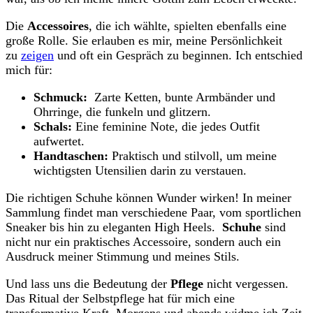
Die
Accessoires
,​ die ich​ wählte, spielten ebenfalls eine
‍große Rolle. Sie erlauben es mir,‌ meine ‍Persönlichkeit
zu
zeigen
‌ und⁤ oft ein Gespräch zu ⁢beginnen. Ich entschied
mich für:
Schmuck:
‍ Zarte Ketten, bunte Armbänder ‍und
Ohrringe, die funkeln und glitzern.
Schals:
⁣Eine feminine⁢ Note,⁤ die jedes Outfit
aufwertet.
Handtaschen:
‌Praktisch und ‌stilvoll, um⁣ meine
wichtigsten Utensilien darin zu⁢ verstauen.
Die richtigen Schuhe⁢ können​ Wunder wirken! In meiner
⁣Sammlung findet man‍ verschiedene Paar, vom sportlichen
Sneaker bis hin​ zu ⁣eleganten High​ Heels. ⁢
Schuhe
sind
nicht nur ein praktisches Accessoire, sondern auch ein‌
Ausdruck meiner ‌Stimmung​ und​ meines Stils.
Und lass uns die Bedeutung der
Pflege
nicht vergessen.
Das‍ Ritual der Selbstpflege hat für⁢ mich ⁣eine