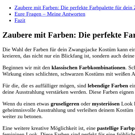
Zaubere mit Farben: Die perfekte Farbpalette für dei
Eure Fragen – Meine Antworten
Fazit
Zaubere mit Farben: Die perfekte Fa
Die Wahl der Farben für dein Zwangsjacke Kostüm kann eine
kreieren, das nicht nur ein Blickfang ist, sondern auch deine
Beginnen wir mit den
klassischen Farbkombinationen
. Sc
Wirkung eines schlichten, schwarzen Kostüms mit weißen Ak
Für die, die es auffälliger mögen, sind
lebendige Farben
ein
deine Ausstrahlung verstärken werden. Diese Farben eignen s
Wenn du einen etwas
gruseligeren
oder
mysteriösen
Look k
geheimnisvolle Ausstrahlung und verleihen deinem Kostüm e
weiter zu betonen.
Eine weitere kreative Möglichkeit ist, eine
pastellige Farbp
femininen Look. Diese Farben sind perfekt für eine fröhlic