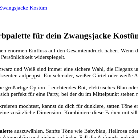
n Zwangsjacke Kostüm
rbpalette für dein Zwangsjacke Kostü
n enormen Einfluss auf den Gesamteindruck haben. Wenn du de
 Persönlichkeit widerspiegelt.
hwarz und Weiß sind immer eine sichere Wahl, die Eleganz und
zenten aufpeppst. Ein schmaler, weißer Gürtel oder weiße Ac
e großartige Option. Leuchtendes Rot, elektrisches Blau oder
ich perfekt für eine Party, bei der du im Mittelpunkt stehen 
reieren möchtest, kannst du dich für dunklere, satten Töne en
ine zusätzliche Dimension. Kombiniere diese Farben mit sil
alette
auszuwählen. Sanfte Töne wie Babyblau, Hellrosa oder 
he Atmosphäre und ziehen auf jeden Fall die Aufmerksamkeit a