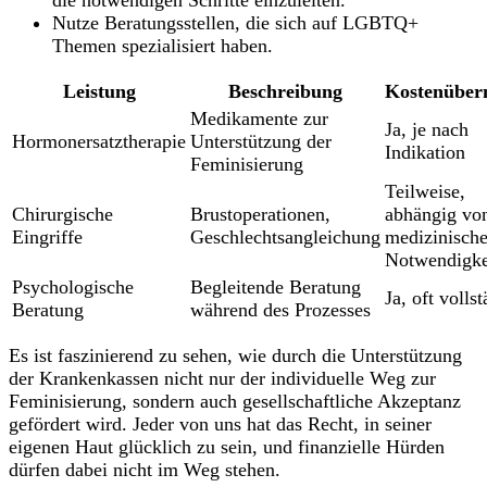
die notwendigen Schritte einzuleiten.
Nutze Beratungsstellen, die‌ sich auf LGBTQ+⁤
Themen spezialisiert⁤ haben.
Leistung
Beschreibung
Kostenübe
Medikamente ‌zur
Ja, ⁤je nach
Hormonersatztherapie
Unterstützung ​der​
Indikation
Feminisierung
Teilweise,
Chirurgische ​
Brustoperationen,‍
abhängig⁢ vo
Eingriffe
Geschlechtsangleichung
medizinische
Notwendigke
Psychologische⁢
Begleitende Beratung
Ja, oft volls
Beratung
während des Prozesses
Es ist⁢ faszinierend zu sehen,⁤ wie durch die Unterstützung
der Krankenkassen nicht nur​ der individuelle Weg zur
Feminisierung, ‌sondern auch gesellschaftliche Akzeptanz
⁣gefördert wird. ⁢Jeder⁢ von uns hat das Recht, in seiner
eigenen Haut glücklich zu sein, und finanzielle Hürden
dürfen dabei nicht im​ Weg stehen.