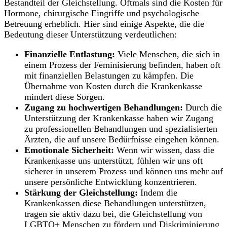
Bestandteil der Gleichstellung. Oftmals sind die Kosten für
Hormone, chirurgische Eingriffe und psychologische
Betreuung erheblich. Hier sind einige Aspekte, die⁤ die
Bedeutung ​dieser Unterstützung verdeutlichen:
Finanzielle ⁤Entlastung:
Viele Menschen, die ​sich in
einem Prozess der Feminisierung befinden, ‍haben oft
mit finanziellen Belastungen⁢ zu kämpfen. Die
Übernahme‌ von Kosten durch die Krankenkasse
mindert diese Sorgen.
Zugang‌ zu hochwertigen ‍Behandlungen:
Durch die
Unterstützung ‌der ‌Krankenkasse ⁣haben‍ wir Zugang
‌zu‌ professionellen Behandlungen ‍und spezialisierten
‌Ärzten, die‌ auf unsere Bedürfnisse eingehen können.
Emotionale ‍Sicherheit:
Wenn wir ‌wissen, dass die
⁢Krankenkasse⁣ uns⁢ unterstützt, fühlen wir uns⁢ oft
sicherer in unserem ⁢Prozess und ⁤können⁤ uns mehr auf
unsere persönliche​ Entwicklung konzentrieren.
Stärkung ⁣der Gleichstellung:
Indem die
Krankenkassen diese Behandlungen unterstützen,
tragen ⁢sie aktiv ⁣dazu bei, die Gleichstellung von
LGBTQ+ Menschen‌ zu ​fördern und Diskriminierung