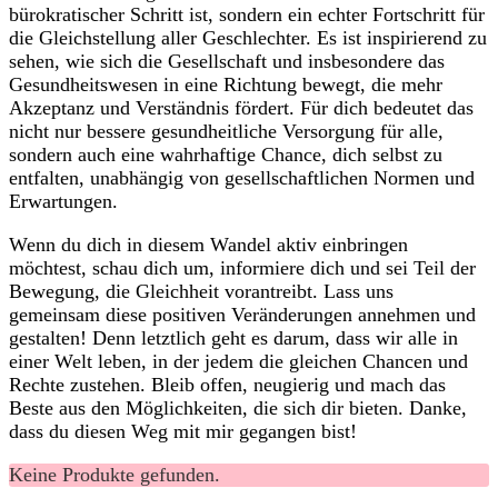
bürokratischer ‍Schritt⁢ ist, ‌sondern ein echter‍ Fortschritt für
⁣die Gleichstellung aller Geschlechter. Es⁣ ist inspirierend zu
sehen, ⁢wie sich die Gesellschaft ​und insbesondere das
Gesundheitswesen in eine Richtung bewegt, die ‌mehr
Akzeptanz und Verständnis fördert.⁤ Für ‌dich bedeutet das
nicht nur bessere ⁣gesundheitliche Versorgung für ⁣alle,
sondern ⁤auch ⁤eine wahrhaftige‌ Chance, dich selbst zu⁢
entfalten, unabhängig von gesellschaftlichen​ Normen und
Erwartungen.
Wenn du dich in diesem ‍Wandel aktiv ​einbringen‌
möchtest, ⁤schau dich ​um, informiere dich und sei⁢ Teil ⁣der
Bewegung, die Gleichheit ⁤vorantreibt. Lass ⁤uns⁣
gemeinsam diese positiven Veränderungen⁢ annehmen und
gestalten! Denn‌ letztlich geht⁢ es darum, dass ⁢wir alle in
einer Welt⁤ leben, in der jedem die gleichen ‍Chancen und​
Rechte zustehen. Bleib ‌offen, neugierig und mach ‌das⁤
Beste ​aus den Möglichkeiten, die sich dir bieten. Danke,
dass du diesen Weg mit mir gegangen bist!
Keine Produkte gefunden.