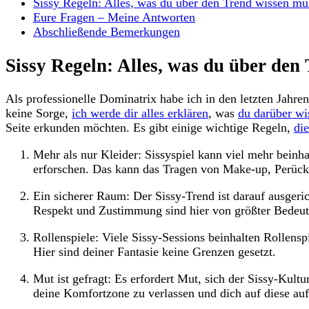
Sissy Regeln: Alles, was du über den Trend wissen mu
Eure Fragen – Meine Antworten
Abschließende​ Bemerkungen
Sissy Regeln:⁤ Alles, was du über den
Als professionelle Dominatrix habe ich in den letzten Jahren
keine Sorge,
ich ‌werde dir alles erklären
, was
du darüber wi
Seite‌ erkunden möchten. Es‌ gibt einige wichtige Regeln,
die
Mehr als⁣ nur Kleider: Sissyspiel kann viel mehr beinh
erforschen. Das ​kann das Tragen von Make-up, Perücke
Ein sicherer Raum: Der ‌Sissy-Trend ist darauf‌ ausgeric
Respekt und Zustimmung ‌sind hier‍ von größter ‌Bedeu
Rollenspiele: Viele Sissy-Sessions beinhalten Rollenspie
Hier sind deiner Fantasie keine ⁣Grenzen ⁤gesetzt.
Mut ⁣ist gefragt: Es erfordert Mut, sich⁢ der Sissy-Kultu
deine Komfortzone zu verlassen und dich auf diese auf