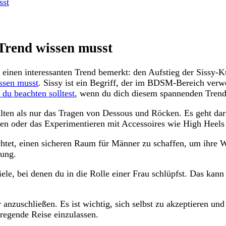
sst
 Trend wissen musst
 einen interessanten Trend bemerkt: den Aufstieg der Sissy-Kult
ssen musst
.⁤ Sissy ist ein Begriff, der im BDSM-Bereich ⁣ver
 du beachten solltest
, wenn du dich ​diesem spannenden ​Tren
alten als nur das​ Tragen von Dessous und ⁣Röcken. Es geht dar
n​ oder das ​Experimentieren mit Accessoires ‌wie High Heels
htet, einen​ sicheren Raum ⁣für Männer zu⁤ schaffen, um ihre W
tung.
le, bei denen du in ​die Rolle einer ⁢Frau schlüpfst. Das⁢ kan
r anzuschließen. Es ist wichtig, sich selbst zu akzeptieren und‍
regende Reise einzulassen.