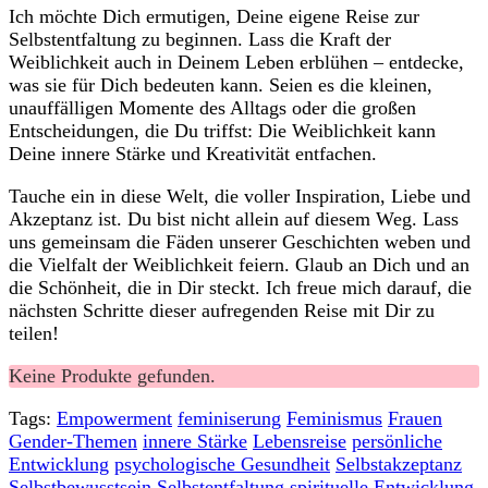
Ich möchte Dich ermutigen, Deine eigene ⁢Reise zur
Selbstentfaltung zu beginnen. Lass die Kraft ⁢der
Weiblichkeit auch in⁤ Deinem Leben erblühen – entdecke,
was sie für Dich bedeuten kann. Seien es die‍ kleinen,
unauffälligen Momente des Alltags oder die großen
Entscheidungen, die Du ​triffst: Die Weiblichkeit kann
⁢Deine innere Stärke und‌ Kreativität entfachen.
Tauche ein in diese Welt, die voller Inspiration, Liebe und
Akzeptanz ist. Du bist nicht allein auf diesem Weg. Lass
uns gemeinsam die Fäden unserer ‌Geschichten weben und
die Vielfalt der Weiblichkeit feiern. Glaub an⁢ Dich und‌ an⁤
die⁣ Schönheit, die in Dir steckt. Ich ​freue mich darauf, ‍die
nächsten ⁣Schritte dieser aufregenden Reise mit Dir zu
teilen!
Keine Produkte gefunden.
Tags:
Empowerment
feminiserung
Feminismus
Frauen
Gender-Themen
innere Stärke
Lebensreise
persönliche
Entwicklung
psychologische Gesundheit
Selbstakzeptanz
Selbstbewusstsein
Selbstentfaltung
spirituelle Entwicklung