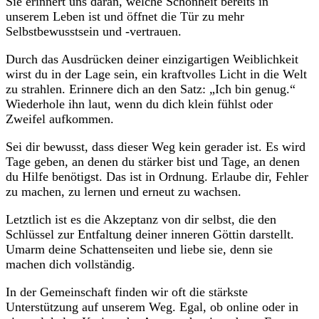
‌Sie⁤ erinnert ⁢uns⁢ daran, welche Schönheit bereits in
unserem Leben ist und öffnet die Tür⁤ zu ‌mehr
Selbstbewusstsein und -vertrauen.
Durch⁤ das Ausdrücken deiner einzigartigen Weiblichkeit
wirst du in der Lage sein, ein‍ kraftvolles Licht in die Welt
⁣zu strahlen. Erinnere dich an den ‍Satz: „Ich bin genug.“
Wiederhole ihn​ laut, wenn du dich klein fühlst oder
Zweifel aufkommen.
Sei dir bewusst, dass dieser⁣ Weg kein gerader ist. Es wird
Tage ‍geben, an denen⁤ du stärker bist und Tage, ‍an ⁤denen
du Hilfe benötigst. Das ist in Ordnung. Erlaube dir, Fehler
⁤zu machen, zu lernen und erneut zu wachsen.
Letztlich‍ ist‌ es die Akzeptanz von dir selbst, die den
Schlüssel zur Entfaltung ⁤deiner inneren Göttin darstellt.
Umarm deine Schattenseiten und liebe sie, denn sie
machen dich vollständig.
In ⁢der Gemeinschaft finden wir oft die stärkste
Unterstützung auf unserem Weg. Egal, ob online oder in