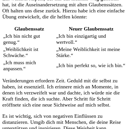
hat, ist die Auseinandersetzung mit alten Glaubenssätzen.
Oft halten uns diese zurück.‌ Hierzu habe ich eine⁢ einfache
Übung entwickelt, ⁤die dir helfen ⁤könnte:
Glaubenssatz
Neuer Glaubenssatz
„Ich bin nicht gut
„Ich bin einzigartig und
genug.“
wertvoll.“
„Weiblichkeit ist
„Meine Weiblichkeit ‌ist meine
Schwäche.“
Stärke.“
„Ich muss mich
„Ich bin perfekt so, wie ich bin.“
anpassen.“
Veränderungen erfordern Zeit. Geduld mit dir selbst zu
haben, ist essenziell. Ich erinnere mich an Momente, in
denen ich verzweifelt war und dachte, ich würde nie die
Kraft ⁣finden,‌ die ich suchte. Aber Schritt ‍für⁣ Schritt
eröffnete sich eine neue Sichtweise auf mich ⁤selbst.
Es ist wichtig, sich von negativen Einflüssen zu
distanzieren. Umgib dich mit Menschen, die⁢ deine⁢ Reise
unterstützen und inspirieren. Diese Weisheit⁤ kann