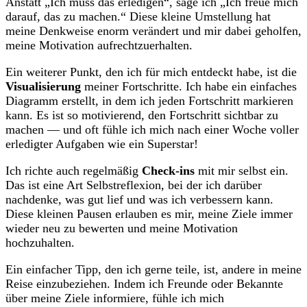
Anstatt „Ich muss das erledigen“, sage ich „Ich freue mich
darauf, das⁣ zu⁢ machen.“ ​Diese kleine Umstellung hat
meine Denkweise enorm verändert und mir dabei geholfen,‍
meine‍ Motivation ⁤aufrechtzuerhalten.
Ein ‍weiterer Punkt, ‍den ich für‌ mich entdeckt habe, ⁤ist ‍die
Visualisierung
meiner Fortschritte. Ich habe ein einfaches
Diagramm erstellt, in ⁤dem ich ​jeden Fortschritt⁣ markieren
kann. ⁣Es ist so motivierend, den Fortschritt ⁤sichtbar ‍zu
machen ⁣— und oft ​fühle ich mich ⁢nach einer ‍Woche voller
erledigter Aufgaben wie ein​ Superstar!
Ich richte auch regelmäßig
Check-ins
mit mir selbst ein.
Das⁢ ist eine Art Selbstreflexion,‌ bei der⁣ ich darüber
nachdenke, ⁢was ⁤gut lief und was ich‍ verbessern kann.​
Diese kleinen Pausen erlauben⁢ es mir, meine Ziele immer
wieder neu zu bewerten und⁣ meine ​Motivation
hochzuhalten.
Ein einfacher Tipp,​ den ich‌ gerne teile, ist, andere in meine
Reise einzubeziehen. Indem ⁢ich⁣ Freunde⁣ oder Bekannte
über‌ meine⁤ Ziele informiere, ‍fühle ich mich