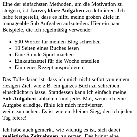
Eine der einfachsten Methoden, um die Motivation ⁢zu
steigern, ist,
kurze, klare Aufgaben
zu definieren. ​Ich
habe festgestellt, dass ‍es hilft, meine ⁤großen Ziele in
manageable ‍Sub Aufgaben aufzuteilen. Hier‌ ein ⁤paar⁣
Beispiele, die ⁤ich regelmäßig verwende:
500 Wörter für ⁢meinen Blog schreiben
10 Seiten eines Buches‌ lesen
Eine Stunde Sport machen
Einkaufszettel ‍für die Woche ⁣erstellen
Ein⁤ neues ‌Rezept ausprobieren
Das⁤ Tolle daran ist, ‌dass ich mich‌ nicht sofort von ‍einem
riesigen‍ Ziel, wie z.B. ein ganzes Buch zu⁤ schreiben,
einschüchtern lasse. ⁤Stattdessen ⁤kann‌ ich ⁤einfach ⁣meine⁢
Sub Aufgaben
‍ abhaken, und jedes‍ Mal, wenn ich eine
Aufgabe erledige, fühle ich mich⁤ motivierter,
weiterzumachen. ⁤Es ist wie ein kleiner Sieg, den ich⁣ jeden
Tag feiere!
Ich⁤ habe auch gemerkt, wie wichtig‍ es ist, sich dabei
realistische ⁢Zeitrahmen
‍ zu setzen. Das⁣ bringt eine