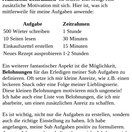
⁣zusätzliche‌ Motivation ‍mit⁣ sich. Hier ist, was ‌ich
mittlerweile für meine Aufgaben anwende:
Aufgabe
Zeitrahmen
500 ⁤Wörter ‍schreiben
1 Stunde
10 ⁣Seiten ⁢lesen
30 Minuten
Einkaufszettel ​erstellen
15 Minuten
Neues‍ Rezept ausprobieren
1-2 ⁤Stunden
Ein ​weiterer fantastischer ‍Aspekt ist die⁤ Möglichkeit,‍
Belohnungen
für⁢ das Erledigen meiner⁣ Sub Aufgaben zu
definieren.‌ Oft setze ich mir kleine ‌Anreize, wie z.B. einen
leckeren Snack oder eine Folge ‌meiner⁢ Lieblingsserie.
Diese kleinen ⁣Belohnungen motivieren mich‍ ungemein!⁤
Ich habe auch‌ eine Liste von Belohnungen,‍ die ich mir
abarbeite, um einen ​zusätzlichen ‌Anreiz⁣ zu schaffen.
Es ist wichtig, ⁤nicht nur die‌ Aufgaben zu⁤ erstellen, sondern⁤
auch die richtige Einstellung ⁣zu haben. Ich⁢ habe
angefangen,‌ meine Sub Aufgaben positiv zu formulieren.