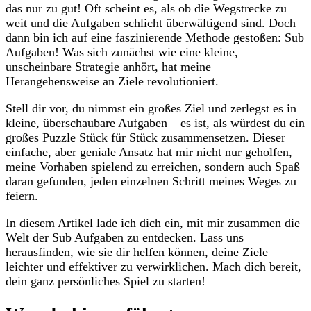
das nur zu ​gut! Oft ⁤scheint ‍es, als ​ob ​die⁢ Wegstrecke ⁢zu
weit und die Aufgaben schlicht überwältigend sind.⁤ Doch
⁤dann bin ich auf‌ eine faszinierende Methode gestoßen: Sub
Aufgaben! Was sich zunächst wie eine kleine,
unscheinbare Strategie anhört, hat‍ meine
Herangehensweise​ an ⁣Ziele revolutioniert.
Stell dir vor,‌ du ‌nimmst ein großes Ziel und zerlegst es in
kleine, ⁢überschaubare‍ Aufgaben –‌ es ist, als würdest du ein
großes Puzzle Stück für Stück zusammensetzen. Dieser
einfache, aber geniale ‌Ansatz hat⁤ mir nicht⁣ nur geholfen,
meine Vorhaben spielend zu erreichen, ⁣sondern auch Spaß
daran gefunden, jeden einzelnen Schritt meines Weges zu
feiern.
In diesem Artikel lade ich dich⁢ ein, mit mir zusammen die‌
Welt ‍der Sub Aufgaben zu entdecken. ‍Lass uns
⁣herausfinden, wie sie dir helfen können, deine Ziele
leichter⁣ und effektiver zu verwirklichen. Mach dich bereit,
‌dein ganz ⁢persönliches ​Spiel ‌zu starten!