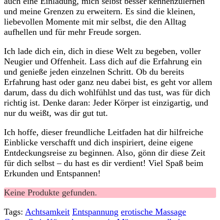
auch eine Einladung, mich selbst besser kennenzulernen
und meine Grenzen⁤ zu erweitern. Es sind die kleinen,
liebevollen Momente mit mir ‍selbst, die den Alltag
aufhellen und ⁢für mehr Freude sorgen.
Ich lade dich ein, dich in diese Welt zu begeben, voller
Neugier und Offenheit. Lass dich​ auf die Erfahrung ein
und genieße jeden einzelnen Schritt. ​Ob du bereits
Erfahrung hast oder ⁣ganz neu⁣ dabei bist, es ‌geht vor allem
‍darum, ⁢dass du dich wohlfühlst und das tust, was ‍für dich
richtig ist. Denke daran: Jeder Körper ist einzigartig, und
nur du weißt, was dir gut tut.
Ich hoffe, dieser freundliche Leitfaden‍ hat dir hilfreiche
Einblicke verschafft und dich‌ inspiriert, deine eigene
Entdeckungsreise zu ‍beginnen. ⁢Also, gönn dir diese ⁤Zeit
für ⁤dich selbst – du hast es dir verdient! Viel Spaß⁣ beim
Erkunden und Entspannen!
Keine Produkte gefunden.
Tags:
Achtsamkeit
Entspannung
erotische Massage