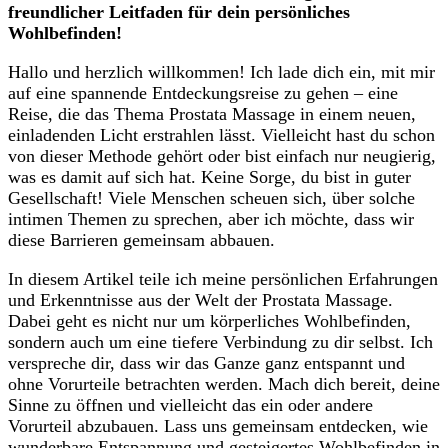
freundlicher Leitfaden für dein persönliches
Wohlbefinden!
Hallo und herzlich willkommen!⁤ Ich lade dich ⁤ein,⁣ mit mir
auf eine spannende Entdeckungsreise zu gehen –⁤ eine
Reise, die das Thema Prostata Massage in⁣ einem neuen,
einladenden Licht erstrahlen lässt. Vielleicht hast du schon
von dieser Methode ​gehört oder bist⁤ einfach nur⁣ neugierig,
was⁣ es damit auf sich hat. ​Keine Sorge, ​du bist in guter
⁣Gesellschaft! Viele Menschen ‍scheuen sich, über solche
intimen Themen zu sprechen,⁣ aber ich möchte,⁤ dass ‌wir
diese Barrieren gemeinsam abbauen.
In diesem Artikel teile ich meine persönlichen ⁣Erfahrungen
und Erkenntnisse aus der Welt der Prostata⁤ Massage.
Dabei geht es nicht nur um körperliches‌ Wohlbefinden,
sondern auch um eine tiefere Verbindung zu dir selbst. Ich
verspreche dir, dass wir das Ganze ganz entspannt und
ohne Vorurteile betrachten ‌werden.‌ Mach dich ​bereit, deine
Sinne zu öffnen⁤ und vielleicht das ein oder andere
Vorurteil abzubauen. ​Lass uns gemeinsam entdecken, wie
wunderbare Entspannung und gesteigertes Wohlbefinden‌ in