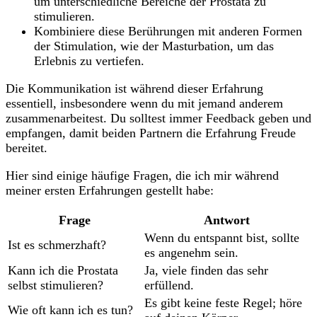
um ⁢unterschiedliche Bereiche der Prostata zu
stimulieren.
Kombiniere diese Berührungen mit anderen Formen
der Stimulation, wie der Masturbation, ‍um das
Erlebnis zu vertiefen.
Die⁢ Kommunikation ist ⁤während dieser Erfahrung
essentiell, insbesondere wenn du mit jemand anderem
zusammenarbeitest. Du solltest immer Feedback geben und
empfangen, ‌damit ⁤beiden⁤ Partnern ⁤die ​Erfahrung Freude
bereitet.
Hier sind einige häufige Fragen, die ich mir ‍während
⁤meiner ersten ⁤Erfahrungen ⁣gestellt habe:
Frage
Antwort
Wenn du entspannt bist, sollte
Ist⁤ es schmerzhaft?
es⁢ angenehm sein.
Kann ich die Prostata
Ja, viele‍ finden das sehr
selbst stimulieren?
erfüllend.
Es ‍gibt keine⁣ feste Regel; ‍höre​
Wie ⁣oft ‌kann ich es tun?