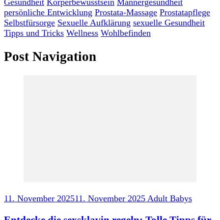
Gesundheit
Körperbewusstsein
Männergesundheit
persönliche Entwicklung
Prostata-Massage
Prostatapflege
Selbstfürsorge
Sexuelle Aufklärung
sexuelle Gesundheit
Tipps und Tricks
Wellness
Wohlbefinden
Post Navigation
11. November 2025
11. November 2025
Adult Babys