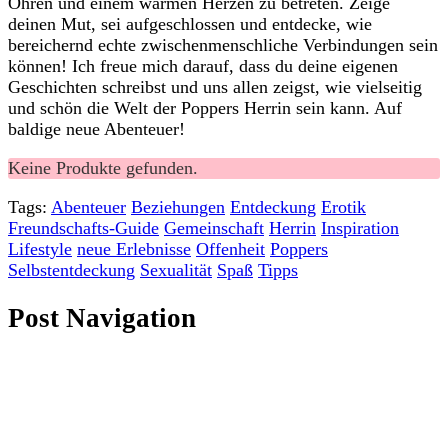
Ohren ​und einem warmen Herzen zu betreten. ‍Zeige
deinen Mut, ​sei aufgeschlossen und entdecke, wie⁤
bereichernd echte ​zwischenmenschliche Verbindungen​ sein‍
können! ⁤Ich​ freue mich darauf, dass du ‍deine eigenen
Geschichten schreibst und uns allen zeigst,‌ wie vielseitig
und ​schön die Welt der Poppers⁤ Herrin sein kann. Auf
baldige neue⁤ Abenteuer!
Keine Produkte gefunden.
Tags:
Abenteuer
Beziehungen
Entdeckung
Erotik
Freundschafts-Guide
Gemeinschaft
Herrin
Inspiration
Lifestyle
neue Erlebnisse
Offenheit
Poppers
Selbstentdeckung
Sexualität
Spaß
Tipps
Post Navigation