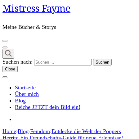
Mistress Fayme
Meine Bücher & Storys
Suchen nach:
Close
Startseite
Über mich
Blog
Reiche JETZT dein Bild ein!
Home
Blog
Femdom
Entdecke die Welt der Poppers
Herrin: Ein Freundschafts-Guide für neue Erlebnisse!