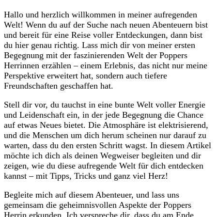
Hallo⁢ und herzlich willkommen in meiner ‍aufregenden
Welt! Wenn du auf der Suche‌ nach neuen⁢ Abenteuern bist
und bereit für ⁢eine Reise voller Entdeckungen, dann bist
du hier genau richtig. Lass mich dir von meiner‌ ersten
Begegnung ‌mit ⁤der faszinierenden Welt der Poppers
Herrinnen erzählen – einem⁣ Erlebnis,​ das nicht nur meine
Perspektive erweitert‍ hat, sondern ​auch tiefere
Freundschaften geschaffen hat.
Stell dir vor, du tauchst in eine bunte Welt voller ‍Energie
und Leidenschaft ein, in der jede Begegnung⁣ die Chance
auf etwas Neues bietet. Die Atmosphäre ist elektrisierend,⁢
und​ die Menschen um dich herum scheinen nur ‍darauf zu
warten,⁤ dass du ‌den ersten Schritt ‌wagst. In diesem Artikel
möchte ich dich als deinen Wegweiser begleiten und dir
zeigen, wie ⁤du diese aufregende Welt für dich ​entdecken
kannst‌ – mit Tipps, Tricks und ganz viel Herz!
Begleite mich auf​ diesem Abenteuer, und lass uns
gemeinsam die geheimnisvollen Aspekte der Poppers
Herrin erkunden. Ich verspreche dir, ⁤dass du am Ende