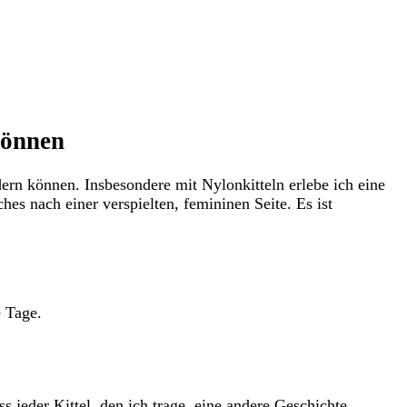
können
ndern können. ‌Insbesondere mit Nylonkitteln erlebe ich eine
‌ nach ‍einer verspielten, femininen ‌Seite. Es⁣ ist
e Tage.
dass jeder Kittel, den ich trage, eine andere Geschichte