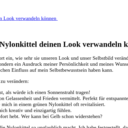
en Look verwandeln können ​
Nylonkittel deinen Look ⁢verwandeln 
ort ein, wie⁣ sehr sie⁤ unseren Look und unser Selbstbild verä
sondern ein‍ Ausdruck meiner Persönlichkeit und meines Wunsches
ichen ⁤Einfluss ⁢auf mein ⁣Selbstbewusstsein haben kann.
k zu verändern:
t, als würde ich⁤ einen⁤ Sonnenstrahl tragen!
n Gelassenheit und Frieden vermittelt. Perfekt‍ für entspannt
ich in​ einem ‌grünen‌ Nylonkittel ⁢oft revitalisiert.
mich kreativ und einzigartig fühlen.
sofort hebt. Wer kann bei Gelb schon widerstehen?
die Nylonkittel‌ so unglaublich​ macht. Ich habe festgestellt,⁤ 