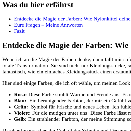
Was du hier erfährst
Entdecke die Magie ​der Farben: Wie Nylonkittel dein
Eure‌ Fragen – Meine Antworten
Fazit
Entdecke die Magie der Farben: Wie 
Wenn⁢ ich⁣ an die Magie der Farben ‍denke, dann fällt mir sof
totale Transformation.​ Sie sind nicht ​nur Kleidungsstücke, 
fantastisch, wie ein‍ einfaches Kleidungsstück einen erstaunl
Hier sind einige Farben, die ich ​oft wähle,‍ um ⁢meinen ‍Loo
Rosa:
Diese Farbe strahlt ​Wärme und Freude aus. ​Es ⁤is
Blau:
‍ Ein beruhigender Farbton, der mir ein Gefühl vo
Grün:
⁢ Symbol ⁣für Frische und neues Leben. Ich​ fühle m
Violett:
Für die mutigen ⁣unter⁣ uns! Diese Farbe ⁣lässt 
Gelb:
⁣Ein strahlender⁣ Farbton, der meine Stimmung ⁤
Darüber hinaus ist⁣ es die‍ Vielfalt der Schnitte und Designs, 