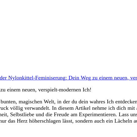
der Nylonkittel-Feminiserung: Dein Weg zu einem neuen, ver
zu⁣ einem⁣ neuen, verspielt-modernen Ich!
er bunten, ⁤magischen Welt, in der ⁢du dein⁣ wahres Ich entdecke
ck völlig verwandelt.⁤ In diesem Artikel nehme ich dich mit ‍
heit, ​Selbstliebe und ‍die ⁣Freude‌ am Experimentieren. Lass uns
nur das Herz höherschlagen lässt, sondern ​auch‌ ein Lächeln au