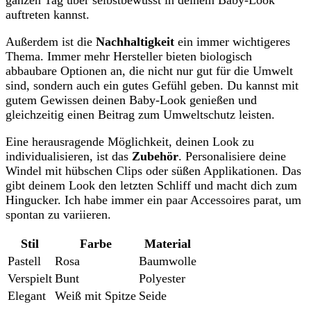
ganzen ‍Tag über⁣ selbstbewusst‌ in deinem Baby-Look
⁤auftreten ‌kannst.
Außerdem ‌ist ‍die⁤
Nachhaltigkeit
ein immer wichtigeres
Thema. Immer mehr‍ Hersteller⁢ bieten biologisch
abbaubare Optionen an,⁣ die nicht nur gut für die ‌Umwelt
sind, sondern auch ⁤ein gutes Gefühl geben. ⁤Du kannst⁤ mit
gutem Gewissen deinen Baby-Look genießen und
gleichzeitig einen‍ Beitrag zum Umweltschutz leisten.
Eine herausragende Möglichkeit, deinen Look zu
individualisieren, ist das
Zubehör
. Personalisiere deine
Windel mit hübschen ‌Clips oder süßen ⁤Applikationen. Das
gibt⁣ deinem Look ⁣den⁤ letzten Schliff und ​macht⁤ dich zum
Hingucker. Ich habe immer ein ⁣paar Accessoires‍ parat, um
spontan zu ‍variieren.
Stil
Farbe
Material
Pastell
Rosa
Baumwolle
Verspielt
Bunt
Polyester
Elegant
Weiß mit ‍Spitze
Seide