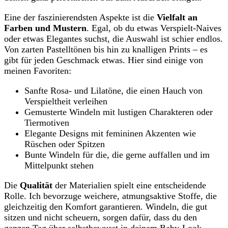
Eine der faszinierendsten⁢ Aspekte​ ist die
Vielfalt an
Farben und Mustern
.⁤ Egal, ob du etwas ⁣Verspielt-Naives
oder‌ etwas ⁢Elegantes suchst, die​ Auswahl‌ ist ‍schier endlos.
⁣Von⁤ zarten Pastelltönen ​bis hin zu knalligen Prints –⁣ es
‌gibt für ⁤jeden Geschmack etwas. Hier ⁣sind einige von
meinen Favoriten:
Sanfte ⁢Rosa- und ‍Lilatöne, die einen ⁣Hauch⁣ von
Verspieltheit⁢ verleihen
Gemusterte Windeln mit lustigen Charakteren oder
Tiermotiven
Elegante Designs mit⁤ femininen Akzenten wie
Rüschen oder Spitzen
Bunte Windeln für‍ die, die⁤ gerne ​auffallen und im
Mittelpunkt stehen
Die
Qualität
der Materialien spielt eine entscheidende
Rolle. Ich bevorzuge​ weichere, atmungsaktive Stoffe, die
gleichzeitig den Komfort garantieren. Windeln, die gut
‍sitzen und nicht scheuern,‌ sorgen dafür, dass du ‌den