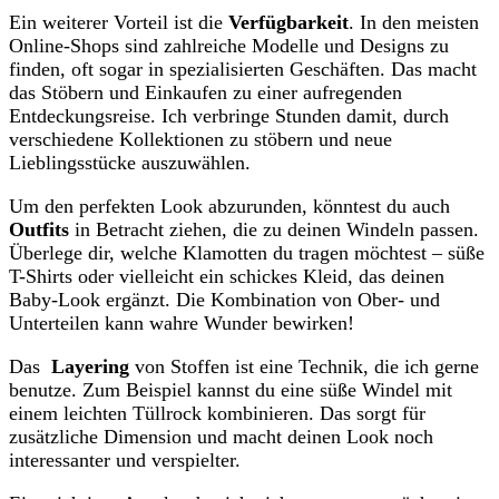
Ein weiterer Vorteil​ ist die
Verfügbarkeit
. In den meisten
⁢Online-Shops sind zahlreiche Modelle und Designs zu
finden, oft sogar in​ spezialisierten Geschäften. Das macht
das Stöbern und Einkaufen zu ‍einer aufregenden
Entdeckungsreise. ​Ich verbringe ⁣Stunden damit, ⁤durch
verschiedene Kollektionen zu stöbern und neue
Lieblingsstücke auszuwählen.
Um den perfekten ‍Look abzurunden, könntest ⁤du auch
Outfits
in ⁣Betracht ziehen, die zu deinen Windeln passen.​
Überlege dir, welche Klamotten du tragen möchtest – süße
T-Shirts oder vielleicht ein schickes Kleid, das⁢ deinen
Baby-Look ergänzt. ​Die‍ Kombination von Ober- und
⁤Unterteilen kann wahre ⁤Wunder bewirken!
Das ⁤
Layering
von ⁤Stoffen ⁢ist eine ⁤Technik, die ich​ gerne
benutze. Zum Beispiel kannst ‌du​ eine süße Windel mit
einem leichten Tüllrock kombinieren. ⁢Das sorgt für
zusätzliche Dimension und macht‌ deinen Look noch
⁤interessanter und verspielter.