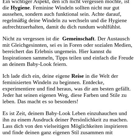
Ein wichtiger Aspekt, den​ ich nicht vergessen möchte,⁢ ist
die
Hygiene
. Feminine Windeln sollten nicht nur gut
aussehen, sondern auch ⁢funktional sein. Achte darauf,
⁢regelmäßig deine Windeln⁤ zu wechseln und⁤ die Hygiene
aufrechtzuerhalten, damit‌ du ‌dich‍ rundum wohlfühlst.
Nicht zu⁤ vergessen ist ⁣die ​
Gemeinschaft
. Der Austausch
mit Gleichgesinnten, sei ⁣es in Foren‌ oder sozialen Medien,
bereichert das Erlebnis ungemein. Hier ⁤kannst ⁤du
Inspirationen sammeln,⁣ Tipps teilen und einfach die Freude
an deinem ‌Baby-Look ‍feiern.
Ich lade dich ein, deine eigene⁤
Reise
in die ⁣Welt‍ der
‍feminisierten Windeln zu​ beginnen.⁤ Entdecke,
experimentiere und find heraus,⁣ was dir am ⁣besten gefällt.
Jeder ‌hat ⁢seinen ‌eigenen Weg,‍ diese Farben und Stile zu
⁣leben. Das ‌macht es so ⁣besonders!
Es ist Zeit, ‌deinem Baby-Look ⁢Leben⁣ einzuhauchen​ und
ihn zu ⁢einem ⁤Ausdruck deiner Persönlichkeit zu machen.
Lass dich von ‍den vielseitigen ‍Möglichkeiten inspirieren‍
und finde deinen⁣ ganz​ eigenen Stil zusammen‌ mit