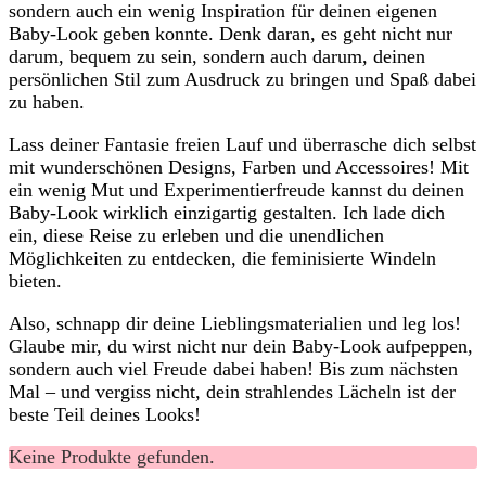
sondern auch ein wenig Inspiration ​für‍ deinen eigenen
Baby-Look geben konnte. Denk daran, es geht nicht nur
darum, bequem zu sein, sondern‌ auch darum, deinen
persönlichen ⁢Stil zum Ausdruck zu ⁣bringen und Spaß‌ dabei
zu⁤ haben.
Lass deiner​ Fantasie ⁣freien ⁣Lauf und überrasche dich selbst
mit wunderschönen Designs, Farben und Accessoires!‌ Mit
ein wenig Mut⁢ und Experimentierfreude‍ kannst du deinen
⁢Baby-Look wirklich⁤ einzigartig ‌gestalten.‍ Ich lade ‌dich
‌ein, diese Reise zu erleben⁢ und die unendlichen
Möglichkeiten zu entdecken,‌ die feminisierte Windeln
bieten. ‌
Also, schnapp dir deine​ Lieblingsmaterialien und leg los!‌
Glaube mir, du⁤ wirst nicht ​nur dein‌ Baby-Look aufpeppen,
sondern auch viel‍ Freude dabei haben! Bis‌ zum nächsten
Mal –⁤ und vergiss nicht, dein strahlendes Lächeln ist der
beste Teil deines ‌Looks!
Keine Produkte gefunden.