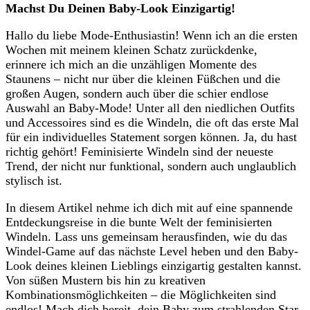
Machst Du Deinen ​Baby-Look Einzigartig!
Hallo du liebe Mode-Enthusiastin! Wenn ⁣ich an die‍ ersten
‍Wochen mit meinem ​kleinen Schatz zurückdenke,
erinnere ⁣ich ⁤mich an die unzähligen⁢ Momente des⁢
Staunens‍ – nicht nur über die⁢ kleinen Füßchen und⁢ die
großen Augen,⁤ sondern auch über die schier⁢ endlose
Auswahl an ‍Baby-Mode!‍ Unter all den niedlichen Outfits
und Accessoires sind es die Windeln, die oft das erste Mal
für ein ‌individuelles Statement⁢ sorgen können. Ja, du hast
⁢richtig gehört! Feminisierte⁢ Windeln sind der neueste‍
Trend, der nicht ‍nur funktional, sondern auch unglaublich
stylisch ist.
In diesem Artikel nehme ich​ dich mit auf eine spannende
Entdeckungsreise in die bunte Welt ⁢der‌ feminisierten
Windeln.‌ Lass⁢ uns gemeinsam herausfinden, wie du das
Windel-Game auf das‍ nächste⁢ Level heben und den Baby-
Look deines kleinen Lieblings einzigartig gestalten⁢ kannst.
Von süßen Mustern bis hin ⁣zu kreativen
Kombinationsmöglichkeiten‌ – die Möglichkeiten sind
endlos! Mach dich‌ bereit,⁣ dein Baby zum strahlenden Star