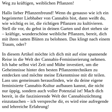
Weg zu kräftigen, weiblichen Pflanzen!
Hallo‍ lieber ⁤Pflanzenfreund! Wenn du genauso wie ich ein
begeisterter ⁣Liebhaber⁢ von Cannabis bist, dann weißt⁣ du,
wie wichtig es ist, ⁤die richtigen‌ Pflanzen zu kultivieren.
Stell dir vor, du ‌gehst in deinen Garten ⁣und dort stehen‍ sie⁤
–‌ kräftige, wunderschöne weibliche ‌Pflanzen, bereit, dich
‌mit ihren satten Blüten zu belohnen. Das‌ klingt‌ nach einem
Traum, oder?
In diesem⁣ Artikel⁣ möchte ich⁣ dich⁤ mit⁤ auf ​eine ​spannende
Reise in die Welt der Cannabis-Feminiserierung⁤ nehmen.
Ich habe selbst viel Zeit ⁤und⁤ Mühe investiert, um​ die
Geheimnisse hinter den ​besten⁣ Pflanzentechniken zu‍
entdecken ⁤und‌ möchte meine Erkenntnisse mit dir teilen.
‍Lass ‌uns ‌gemeinsam herausfinden, ⁣wie du deine eigene
feminisierte⁣ Cannabis-Kultur ⁢aufbauen ⁤kannst, ⁢die⁢ nicht
nur üppig, sondern auch ‌voller ⁢Potenzial ist! Mach dich
bereit,‍ in ⁤die ⁣faszinierende ⁣Welt der Cannabiszüchtung
einzutauchen – ich‌ verspreche⁢ dir, es ⁤wird eine aufregende
⁣und lehrreiche​ Erfahrung!