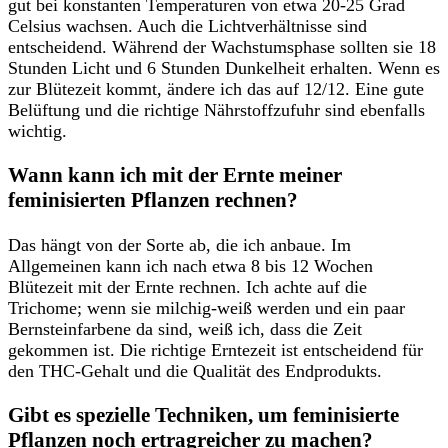
gut⁣ bei konstanten Temperaturen von⁤ etwa ​20-25 Grad
Celsius wachsen. ​Auch die Lichtverhältnisse sind
entscheidend. Während der Wachstumsphase sollten sie 18
Stunden Licht und 6 Stunden Dunkelheit erhalten. Wenn es⁣
zur Blütezeit kommt, ändere ich das auf 12/12. ​Eine gute
Belüftung und ⁣die‍ richtige‌ Nährstoffzufuhr sind ebenfalls
wichtig.
Wann ⁣kann ich mit der Ernte meiner
‍feminisierten​ Pflanzen‌ rechnen?
Das hängt von der Sorte‍ ab, die ich ‌anbaue. Im⁤
Allgemeinen kann ich nach‌ etwa 8 bis 12 ⁣Wochen⁣
Blütezeit mit ⁢der Ernte rechnen. Ich achte auf die
Trichome; wenn⁢ sie milchig-weiß werden ‍und ein paar
Bernsteinfarbene da sind, weiß ich, dass⁤ die Zeit‍
gekommen ist.​ Die richtige Erntezeit ist entscheidend für
den THC-Gehalt ⁣und ⁤die Qualität ⁤des Endprodukts.
Gibt⁤ es spezielle Techniken, ‍um feminisierte ​
Pflanzen ⁣noch ertragreicher zu machen?