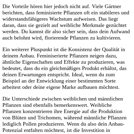
Die ⁢Vorteile hören⁤ hier ‍jedoch ⁤nicht auf. Viele Gärtner
berichten, dass feminisierte Pflanzen oft ein stabileres und
widerstandsfähigeres Wachstum aufweisen. ⁢Das liegt
daran, dass sie ⁣gezielt auf ⁣weibliche Merkmale⁣ gezüchtet
werden.‍ Du kannst⁤ dir also sicher‍ sein, ⁤dass dein Aufwand‌
auch belohnt wird, ​florierende⁤ Pflanzen zu kultivieren.
Ein ‍weiterer Pluspunkt⁤ ist die Konsistenz der Qualität in⁣
deinem Anbau. Feminiserierte Pflanzen neigen dazu,
ähnliche Eigenschaften und‍ Effekte ​zu produzieren, ⁢was
bedeutet,⁢ dass du ein gleichmäßiges Produkt erhältst, das
deinen Erwartungen entspricht. Ideal, wenn du ⁤zum
Beispiel an der Entwicklung einer bestimmten Sorte
‌arbeitest oder deine ​eigene Marke aufbauen möchtest.
Die Unterschiede zwischen weiblichen ⁤und ⁣männlichen
Pflanzen ⁣sind ⁤ebenfalls bemerkenswert. Weibliche
Pflanzen‍ konzentrieren ihre Energie⁢ auf‍ die Produktion
von Blüten ‌und ⁣Trichomen, ‌während männliche Pflanzen
‌lediglich Pollen⁣ produzieren. Wenn du also ⁣dein Anbau-
Potenzial⁢ entfalten‌ möchtest, ist die Investition in⁢