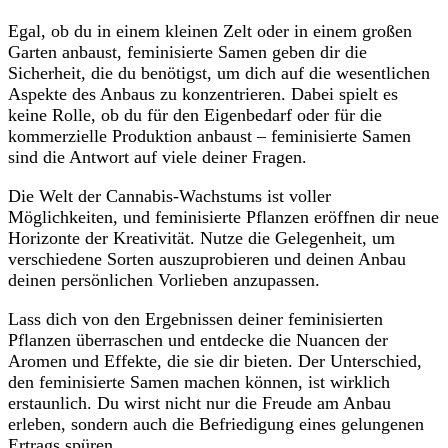
Egal, ​ob du in einem kleinen Zelt oder ⁣in einem ‌großen
Garten ‍anbaust,‌ feminisierte Samen⁢ geben ⁤dir ‍die‌
Sicherheit, die du benötigst, um dich‌ auf​ die wesentlichen
Aspekte des ‍Anbaus zu konzentrieren. ⁤Dabei spielt es
‌keine Rolle,⁣ ob du für den ‌Eigenbedarf oder für ‌die⁤
kommerzielle ⁢Produktion ⁤anbaust⁣ – ​feminisierte⁣ Samen
sind die Antwort⁢ auf ⁢viele ‌deiner Fragen.
Die Welt der Cannabis-Wachstums ist voller
Möglichkeiten, und feminisierte ⁣Pflanzen eröffnen dir neue‌
Horizonte der​ Kreativität. ⁢Nutze die Gelegenheit, um ​
verschiedene Sorten auszuprobieren und deinen Anbau
deinen ​persönlichen Vorlieben anzupassen.
Lass dich‍ von den ‍Ergebnissen deiner feminisierten
Pflanzen ⁢überraschen und entdecke die Nuancen der
Aromen ⁣und Effekte,‍ die sie dir bieten. Der ⁤Unterschied,
den‌ feminisierte Samen⁣ machen können, ist wirklich
erstaunlich. Du​ wirst nicht nur die Freude am Anbau ​
erleben, sondern ‍auch ⁤die⁣ Befriedigung eines gelungenen
Ertrags spüren.