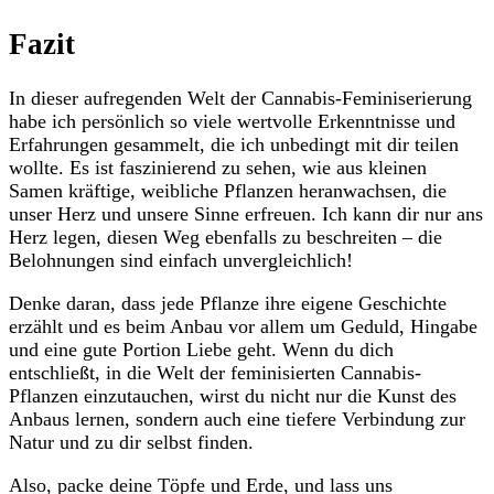
Fazit
In dieser aufregenden Welt der Cannabis-Feminiserierung
habe ich⁤ persönlich so​ viele ‌wertvolle Erkenntnisse⁤ und
Erfahrungen gesammelt, die ich unbedingt​ mit dir⁣ teilen
wollte. Es ist faszinierend zu⁣ sehen, wie aus kleinen
Samen kräftige,‌ weibliche Pflanzen⁢ heranwachsen, die
unser⁣ Herz und unsere Sinne⁣ erfreuen. Ich kann dir nur ans
Herz ⁤legen, diesen‌ Weg⁣ ebenfalls⁤ zu beschreiten – die
⁣Belohnungen sind einfach⁤ unvergleichlich!
Denke daran, dass ⁣jede Pflanze ​ihre eigene⁢ Geschichte
erzählt und es​ beim Anbau vor allem um Geduld, Hingabe
und eine ⁤gute ⁢Portion Liebe ‍geht. ⁢Wenn du dich
entschließt, ⁣in die Welt der feminisierten Cannabis-
Pflanzen einzutauchen, wirst⁣ du ‌nicht nur ​die Kunst des
Anbaus lernen, sondern auch⁣ eine tiefere ‍Verbindung zur
Natur und zu dir⁣ selbst finden.
Also,⁣ packe deine⁤ Töpfe‍ und⁢ Erde, ⁣und lass​ uns