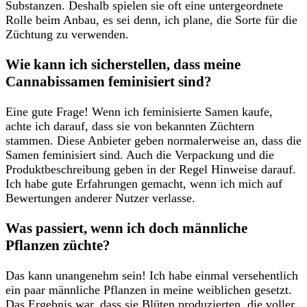
Substanzen. Deshalb spielen sie oft eine untergeordnete
Rolle beim Anbau, es ⁣sei denn,⁣ ich plane, ‍die ⁣Sorte ​für die
‌Züchtung zu verwenden.
Wie kann ich‌ sicherstellen, dass meine
Cannabissamen feminisiert sind?
Eine gute ‌Frage! Wenn ich feminisierte⁤ Samen⁣ kaufe,
achte⁢ ich darauf, dass sie von⁤ bekannten Züchtern⁢
stammen. Diese Anbieter geben ⁢normalerweise an, dass⁢ die⁢
Samen⁢ feminisiert ‍sind. Auch die Verpackung und die
Produktbeschreibung geben in der⁢ Regel⁣ Hinweise darauf.
Ich habe ​gute Erfahrungen gemacht, wenn ich mich⁤ auf
Bewertungen anderer Nutzer​ verlasse.
Was passiert, wenn ​ich doch männliche
Pflanzen züchte?
Das kann ​unangenehm sein! ⁤Ich habe einmal versehentlich
ein​ paar männliche Pflanzen in‌ meine⁤ weiblichen ⁣gesetzt.
Das Ergebnis war, ⁤dass sie Blüten produzierten,‍ die voller⁤