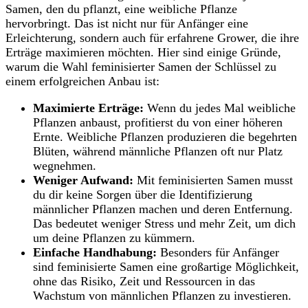
Samen, ‍den du pflanzt, eine weibliche Pflanze
hervorbringt. Das ist nicht nur für Anfänger eine
Erleichterung,⁤ sondern auch ​für erfahrene Grower, die​ ihre
Erträge maximieren möchten. Hier‍ sind einige Gründe,⁣
warum die Wahl feminisierter Samen der Schlüssel ⁣zu
einem erfolgreichen ‍Anbau⁤ ist:
Maximierte ​Erträge:
Wenn‍ du​ jedes Mal weibliche
Pflanzen anbaust,​ profitierst du von ⁤einer höheren‌
Ernte. Weibliche Pflanzen produzieren die begehrten
Blüten, während männliche ⁤Pflanzen oft nur ⁣Platz
wegnehmen.
Weniger ⁣Aufwand:
Mit feminisierten Samen musst
du dir keine Sorgen​ über die Identifizierung⁢
männlicher Pflanzen machen und deren Entfernung.
Das ​bedeutet⁤ weniger Stress und mehr ‌Zeit, um ​dich
um‌ deine Pflanzen zu ⁤kümmern.
Einfache Handhabung:
Besonders für Anfänger
sind⁣ feminisierte ⁢Samen eine großartige Möglichkeit,
ohne‌ das Risiko, Zeit und Ressourcen⁣ in ⁣das⁤
Wachstum von männlichen ⁣Pflanzen⁣ zu investieren.