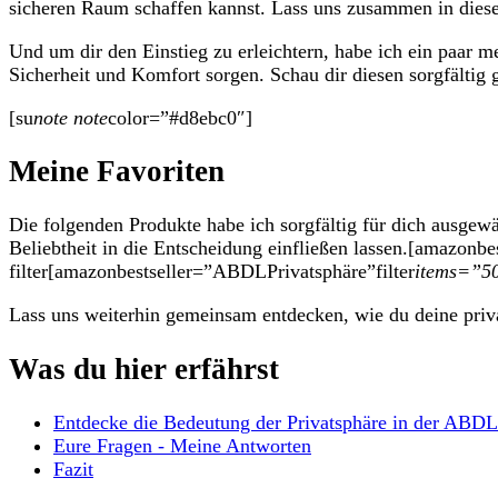
sicheren ⁢Raum‍ schaffen kannst. Lass uns zusammen in⁣ diese
Und⁤ um dir⁤ den Einstieg zu erleichtern,⁣ habe ich ⁣ein⁣ paar⁢ 
Sicherheit⁣ und Komfort sorgen.‍ Schau‍ dir⁢ diesen sorgfältig
[su
note note
color=”#d8ebc0″]
Meine Favoriten
Die folgenden⁣ Produkte habe ich sorgfältig ‌für dich⁢ ausgew
Beliebtheit ⁢in⁣ die Entscheidung einfließen lassen.[amazon
filter[amazonbestseller=”ABDLPrivatsphäre”filter
items=”50
Lass uns weiterhin gemeinsam entdecken,‌ wie du deine priva
Was du hier erfährst
Entdecke die Bedeutung⁤ der ‍Privatsphäre in der ABD
Eure Fragen -‍ Meine Antworten
Fazit