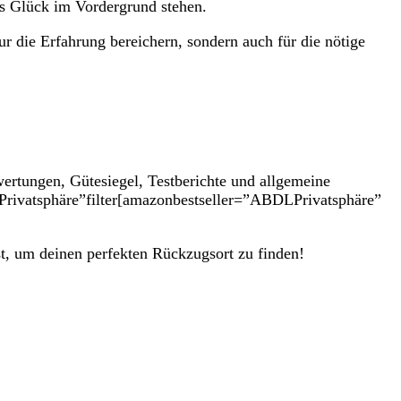
hes Glück im Vordergrund stehen.
nur die ​Erfahrung bereichern,⁤ sondern ⁢auch für die nötige⁢
wertungen, Gütesiegel,‍ Testberichte und⁣ allgemeine
Privatsphäre”filter[amazonbestseller=”ABDL⁤Privatsphäre​”​
st, um deinen perfekten Rückzugsort zu finden!