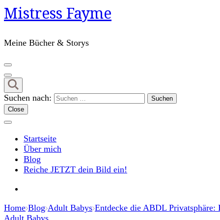
Mistress Fayme
Meine Bücher & Storys
Suchen nach:
Close
Startseite
Über mich
Blog
Reiche JETZT dein Bild ein!
Home
Blog
Adult Babys
Entdecke die ABDL Privatsphäre: E
Adult Babys