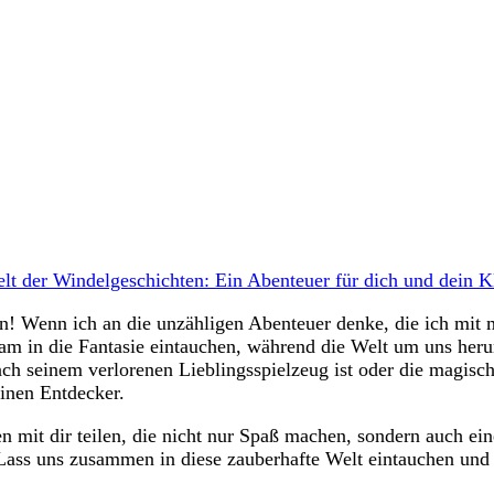
lt der Windelgeschichten: Ein Abenteuer für dich und dein K
! Wenn ich an die ​unzähligen Abenteuer denke, die ich ​mit 
am in ‍die Fantasie eintauchen, während die Welt um uns herum 
nach ⁣seinem‌ verlorenen Lieblingsspielzeug ist⁣ oder die magis
einen Entdecker.
 ‌mit dir teilen,‍ die‍ nicht nur‍ Spaß ⁣machen, sondern auch e
 Lass ⁤uns zusammen in diese‍ zauberhafte Welt ⁢eintauchen un