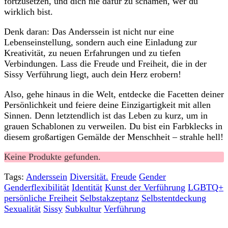
fortzusetzen, und dich nie dafür zu schämen, wer du
wirklich⁢ bist.
Denk daran: ‌Das Anderssein ist nicht nur⁣ eine
⁣Lebenseinstellung, sondern auch eine Einladung zur
Kreativität, zu neuen Erfahrungen und zu tiefen
Verbindungen. ⁢Lass die Freude‍ und Freiheit, ‌die in der
Sissy Verführung liegt, auch dein ⁢Herz ​erobern!
Also, gehe hinaus in die Welt, entdecke die⁣ Facetten deiner
Persönlichkeit und feiere deine Einzigartigkeit mit allen
Sinnen. Denn letztendlich ist das Leben zu kurz, um in
grauen Schablonen zu verweilen. Du ⁣bist​ ein Farbklecks in
diesem großartigen⁢ Gemälde der Menschheit – strahle hell!
Keine Produkte gefunden.
Tags:
Anderssein
Diversität.
Freude
Gender
Genderflexibilität
Identität
Kunst der Verführung
LGBTQ+
persönliche Freiheit
Selbstakzeptanz
Selbstentdeckung
Sexualität
Sissy
Subkultur
Verführung