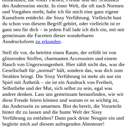
des Andersseins steckt. In einer⁣ Welt, die oft nach Normen
und Vorgaben strebt, habe ich für mich eine ganz eigene
Kunstform entdeckt: die ⁤Sissy Verführung. ⁤Vielleicht hast
du schon ⁤von⁣ diesem Begriff gehört, oder vielleicht ist er
ganz neu für dich – ⁢in jedem⁢ Fall lade ich dich ein, mit mir‌
gemeinsam die ‍Facetten dieser wunderbaren
Ausdrucksform⁣
zu erkunden
.
Stell dir vor, du betrittst einen Raum, der erfüllt ist von
glitzernden Stoffen, ‌charmanten Accessoires‌ und einem
Hauch von Ungezwungenheit. ​Hier zählt ⁣nicht das, ‌was die
Gesellschaft für „normal“ ‍hält,‌ sondern das, was⁣ dich zum
Strahlen bringt. Die Sissy Verführung ist mehr als nur ein
Spiel ⁣mit Ästhetik – sie ist ein Ausdruck von Freiheit,
Selbstliebe und der ⁤Mut, sich selbst zu sein, egal was
andere denken. Lass uns gemeinsam herausfinden, wie ⁣wir
diese Freude feiern können⁣ und warum⁢ es‍ so ⁤wichtig ist,
das Anderssein⁣ zu umarmen. Bist du bereit, die Vorurteile
hinter dir zu lassen und ​die bunte Welt der Sissy
Verführung zu​ entfalten? ​Dann pack deine Neugier ⁢ein und
begleite mich auf diesem aufregenden Abenteuer!