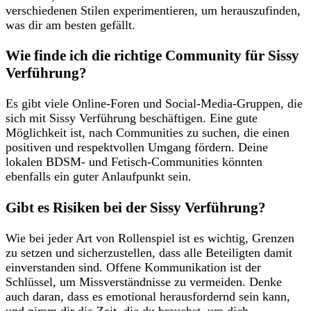
verschiedenen Stilen experimentieren, ⁣um‍ herauszufinden,
was dir am besten gefällt.
Wie finde ich‌ die⁣ richtige Community für⁤ Sissy
Verführung?
Es⁢ gibt viele Online-Foren und Social-Media-Gruppen, die
sich mit Sissy ​Verführung beschäftigen. ​Eine gute
Möglichkeit ist, nach Communities zu suchen, die einen
positiven und respektvollen ‍Umgang fördern. ‍Deine
lokalen BDSM- und Fetisch-Communities ​könnten
ebenfalls ein guter ⁢Anlaufpunkt ⁤sein.
Gibt es Risiken bei der Sissy Verführung?
Wie bei jeder Art von⁢ Rollenspiel ist es wichtig,⁤ Grenzen
zu setzen und ‌sicherzustellen, dass alle Beteiligten ⁤damit
einverstanden sind. Offene Kommunikation ist der
Schlüssel, um Missverständnisse ​zu vermeiden. Denke
auch daran, dass es emotional herausfordernd‍ sein kann,
und nimm dir ‍die Zeit, die​ du brauchst, ‍um dich