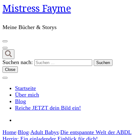
Mistress Fayme
Meine Bücher & Storys
Suchen nach:
Close
Startseite
Über mich
Blog
Reiche JETZT dein Bild ein!
Home
Blog
Adult Babys
Die entspannte Welt der ABDL
Herrin: Ein einladender Einblick für dich!