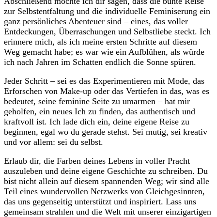
Abschließend möchte ich dir ​sagen, dass die bunte Reise
zur Selbstentfaltung und die individuelle‍ Feminiserung ein
ganz persönliches Abenteuer sind – eines, das voller
Entdeckungen, Überraschungen und Selbstliebe steckt. Ich
erinnere mich, als ich meine ersten⁢ Schritte auf diesem
Weg gemacht habe; es war wie​ ein Aufblühen, als würde
ich⁤ nach Jahren im Schatten endlich die ​Sonne spüren.⁤
Jeder Schritt – sei es⁢ das Experimentieren mit Mode, das
Erforschen von Make-up oder das Vertiefen ‍in das, was es⁣
bedeutet, seine feminine Seite zu umarmen – hat mir
geholfen, ein neues ‍Ich zu finden, das‍ authentisch und
kraftvoll ist. Ich lade⁢ dich ‍ein,‍ deine eigene Reise zu
beginnen, egal wo du‌ gerade stehst. Sei mutig, sei kreativ
und vor allem: sei ‍du selbst.
Erlaub dir, die Farben deines Lebens in voller Pracht
auszuleben und deine eigene Geschichte zu schreiben. Du
bist‍ nicht allein auf diesem spannenden Weg; wir sind alle
Teil eines ⁣wundervollen Netzwerks von Gleichgesinnten,
⁢das uns gegenseitig unterstützt und inspiriert. Lass uns
gemeinsam strahlen und die Welt mit unserer einzigartigen⁣