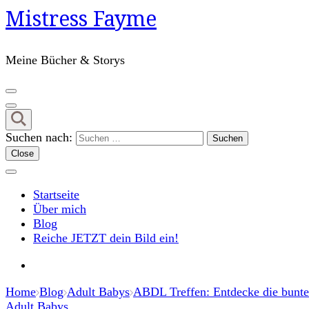
Mistress Fayme
Meine Bücher & Storys
Suchen nach:
Close
Startseite
Über mich
Blog
Reiche JETZT dein Bild ein!
Home
Blog
Adult Babys
ABDL Treffen: Entdecke die bunte
Adult Babys